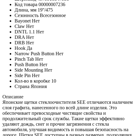
Код товара
00000007236
Длина, мм
19''/475
Сезонность
Всесезонное
Bayonet
Нет
Claw
Нет
DNTL 1.1
Нет
DRA
Нет
DRB
Нет
Hook
Да
Narrow Push Button
Нет
Pinch Tab
Нет
Push Button
Нет
Side Mounting
Нет
Side Pin
Нет
Кол-во в коробке
10
Страна
Япония
Описание
Японские щетки стеклоочистителя SEE отличаются наличием
слоя графита, нанесенного по всей длине изделия. Это
обеспечивает превосходные чистящие свойства и
продолжительный срок службы. Такие щетки эффективно
удаляют дождь, снег и прочие загрязнения с стекла
автомобиля, улучшая видимость и повышая безопасность на
дороге. Щетки SEE доступны в разных размерах, подходящих