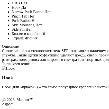
DRB
Нет
Hook
Да
Narrow Push Button
Нет
Pinch Tab
Нет
Push Button
Нет
Side Mounting
Нет
Side Pin
Нет
Кол-во в коробке
10
Страна
Япония
Описание
Японские щетки стеклоочистителя SEE отличаются наличием сл
службы. Такие щетки эффективно удаляют дождь, снег и прочи
размерах, подходящих для широкого спектра транспортных сре
Типы креплений
Hook
Hook (или «крючок») – это самое популярное крепление щёток с
© 2026, Макнот™
Адрес: